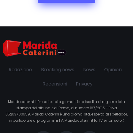
Redazione
Breaking news
News
Opinioni
Recensioni
Privacy
Maridacaterini.it è una testata giornalistica iscritta al registro della
stampa del tribunale di Roma, al numero 187/2015 – P.Iva
05263700659. Marida Caterini è una giornalista, esperta di spettacoli,
in particolare di programmi TV. Maridacaterini.it la TV e non solo…’