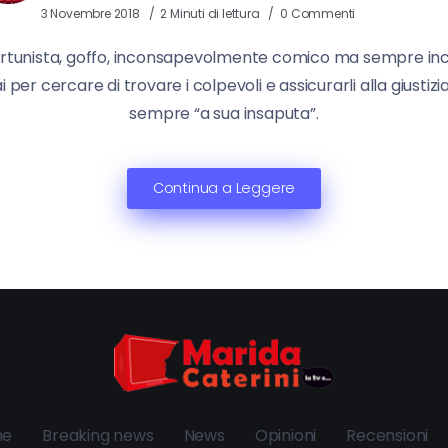
3 Novembre 2018
2 Minuti di lettura
0 Commenti
pportunista, goffo, inconsapevolmente comico ma sempre inc
 per cercare di trovare i colpevoli e assicurarli alla giust
sempre “a sua insaputa”.
Continua a Leggere
ne
Breaking news
News
Opinioni
Recensioni