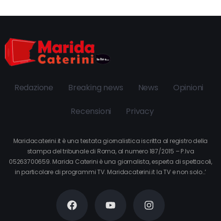
Redazione
Breaking news
News
Opinioni
Recensioni
Privacy
Maridacaterini.it è una testata giornalistica iscritta al registro della
stampa del tribunale di Roma, al numero 187/2015 – P.Iva
05263700659. Marida Caterini è una giornalista, esperta di spettacoli,
in particolare di programmi TV. Maridacaterini.it la TV e non solo…’