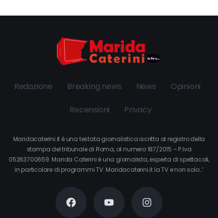
Redazione
Breaking news
News
Opinioni
Recensioni
Privacy
Maridacaterini.it è una testata giornalistica iscritta al registro della
stampa del tribunale di Roma, al numero 187/2015 – P.Iva
05263700659. Marida Caterini è una giornalista, esperta di spettacoli,
in particolare di programmi TV. Maridacaterini.it la TV e non solo…’