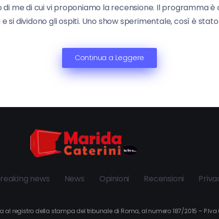
o di me di cui vi proponiamo la recensione. Il programma è
e si dividono gli ospiti. Uno show sperimentale, così è stato 
Continua a Leggere
reaking news
News
Opinioni
Recensioni
Priva
itta al registro della stampa del tribunale di Roma, al numero 187/2015 – P.I