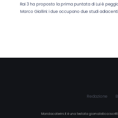
Rai 3 ha proposto la prima puntata di Lui è peggi
Marco Giallini: i due occupano due studi adiacenti 
Redazione
B
Maridacaterini.it è una testata giornalistica iscr