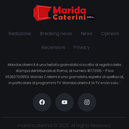
Redazione
Breaking news
News
Opinioni
Recensioni
Privacy
Maridacaterini.it è una testata giornalistica iscritta al registro della
stampa del tribunale di Roma, al numero 187/2015 – P.Iva
05263700659. Marida Caterini è una giornalista, esperta di spettacoli,
in particolare di programmi TV. Maridacaterini.it la TV e non solo…’
maridacaterini.it © 2023. All Rights Reserved.