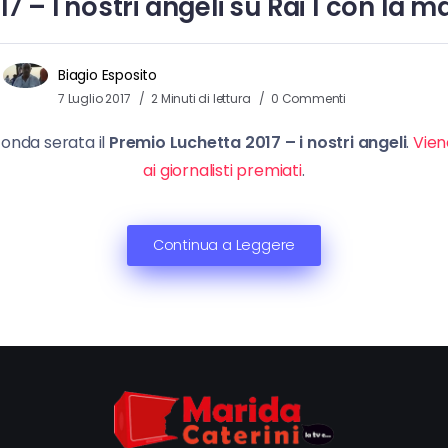
 – I nostri angeli su Rai 1 con la m
Biagio Esposito
7 Luglio 2017
2 Minuti di lettura
0 Commenti
onda serata il
Premio Luchetta 2017 – i nostri angeli
.
Vien
ai giornalisti premiati
.
Continua a Leggere