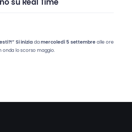
ano su Real Time
sti?!” Si inizia
da
mercoledì 5 settembre
alle ore
n onda lo scorso maggio.