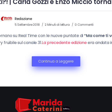
i?! | Carla Gozzi e Enzo Miccio torn
Redazione
5 Settembre 2018
2 Minuti di lettura
0 Commenti
ornano su Real Time con le nuove puntate di
“Ma come ti ve
 fruibile sul canale 31.
La precedente edizione
era andata i
Continua a Leggere