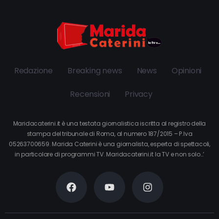
Redazione
Breaking news
News
Opinioni
Recensioni
Privacy
Maridacaterini.it è una testata giornalistica iscritta al registro della
stampa del tribunale di Roma, al numero 187/2015 – P.Iva
05263700659. Marida Caterini è una giornalista, esperta di spettacoli,
in particolare di programmi TV. Maridacaterini.it la TV e non solo…’