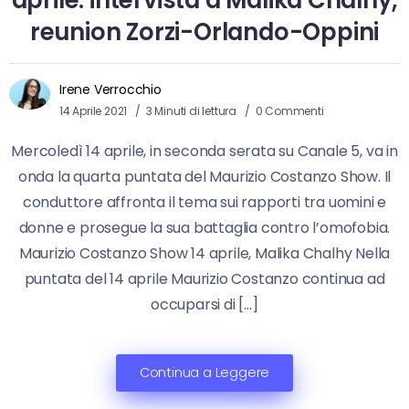
aprile: intervista a Malika Chalhy,
reunion Zorzi-Orlando-Oppini
Irene Verrocchio
14 Aprile 2021
3 Minuti di lettura
0 Commenti
Mercoledì 14 aprile, in seconda serata su Canale 5, va in
onda la quarta puntata del Maurizio Costanzo Show. Il
conduttore affronta il tema sui rapporti tra uomini e
donne e prosegue la sua battaglia contro l’omofobia.
Maurizio Costanzo Show 14 aprile, Malika Chalhy Nella
puntata del 14 aprile Maurizio Costanzo continua ad
occuparsi di […]
Continua a Leggere