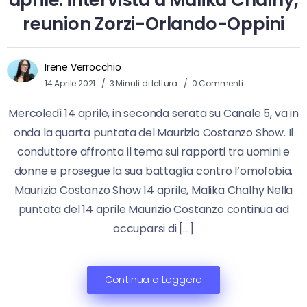
aprile: intervista a Malika Chalhy,
reunion Zorzi-Orlando-Oppini
Irene Verrocchio
14 Aprile 2021
3 Minuti di lettura
0 Commenti
Mercoledì 14 aprile, in seconda serata su Canale 5, va in
onda la quarta puntata del Maurizio Costanzo Show. Il
conduttore affronta il tema sui rapporti tra uomini e
donne e prosegue la sua battaglia contro l’omofobia.
Maurizio Costanzo Show 14 aprile, Malika Chalhy Nella
puntata del 14 aprile Maurizio Costanzo continua ad
occuparsi di […]
Continua a Leggere