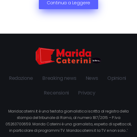
Continua a Leggere
Redazione
Breaking news
News
Opinioni
Recensioni
Privacy
Maridacaterini.it è una testata giornalistica iscritta al registro della
stampa del tribunale di Roma, al numero 187/2015 – P.Iva
05263700659. Marida Caterini è una giornalista, esperta di spettacoli,
in particolare di programmi TV. Maridacaterini.it la TV e non solo…’