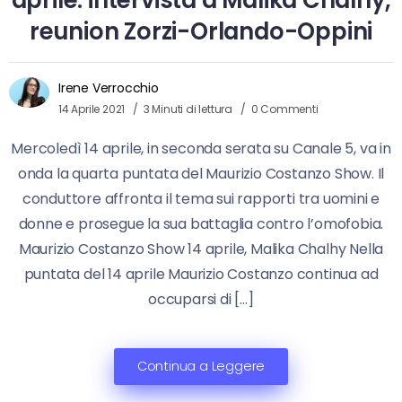
aprile: intervista a Malika Chalhy,
reunion Zorzi-Orlando-Oppini
Irene Verrocchio
14 Aprile 2021
3 Minuti di lettura
0 Commenti
Mercoledì 14 aprile, in seconda serata su Canale 5, va in
onda la quarta puntata del Maurizio Costanzo Show. Il
conduttore affronta il tema sui rapporti tra uomini e
donne e prosegue la sua battaglia contro l’omofobia.
Maurizio Costanzo Show 14 aprile, Malika Chalhy Nella
puntata del 14 aprile Maurizio Costanzo continua ad
occuparsi di […]
Continua a Leggere