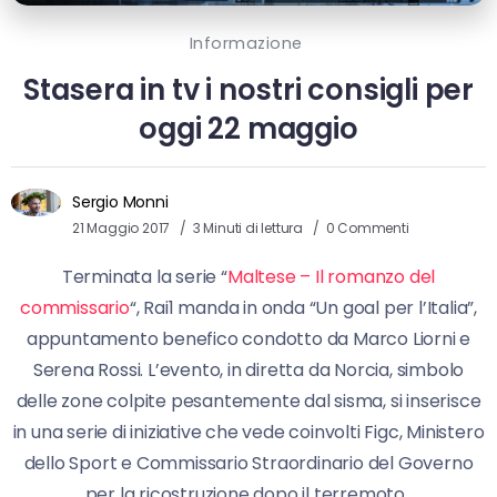
Informazione
Stasera in tv i nostri consigli per
oggi 22 maggio
Sergio Monni
21 Maggio 2017
3 Minuti di lettura
0 Commenti
Terminata la serie “
Maltese – Il romanzo del
commissario
“, Rai1 manda in onda “Un goal per l’Italia”,
appuntamento benefico condotto da Marco Liorni e
Serena Rossi. L’evento, in diretta da Norcia, simbolo
delle zone colpite pesantemente dal sisma, si inserisce
in una serie di iniziative che vede coinvolti Figc, Ministero
dello Sport e Commissario Straordinario del Governo
per la ricostruzione dopo il terremoto.