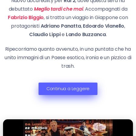
Nuovo docureality per
Rai 2
, dove questa sera ha
debuttato
Meglio tardi che mai
. Accompagnati da
Fabrizio Biggio
, si tratta un viaggio in Giappone con
protagonisti
Adriano Panatta
,
Edoardo Vianello
,
Claudio Lippi
e
Lando Buzzanca
.
Ripecorriamo quanto avvenuto, in una puntata che ha
unito immagini di un Paese esotico, ironia e un pizzico di
trash.
Continua a Leggere