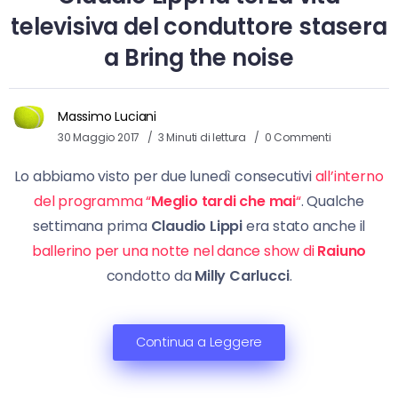
televisiva del conduttore stasera
a Bring the noise
Massimo Luciani
30 Maggio 2017
3 Minuti di lettura
0 Commenti
Lo abbiamo visto per due lunedì consecutivi
all’interno
del programma “
Meglio tardi che mai
“
. Qualche
settimana prima
Claudio Lippi
era stato anche il
ballerino per una notte nel dance show di
Raiuno
condotto da
Milly Carlucci
.
Continua a Leggere