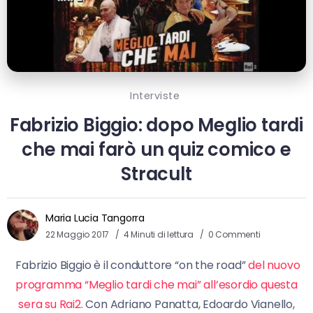
Interviste
Fabrizio Biggio: dopo Meglio tardi
che mai farò un quiz comico e
Stracult
Maria Lucia Tangorra
22 Maggio 2017
4 Minuti di lettura
0 Commenti
Fabrizio Biggio è il conduttore “on the road”
del nuovo
programma “Meglio tardi che mai” all’esordio questa
sera su Rai2.
Con Adriano Panatta, Edoardo Vianello,