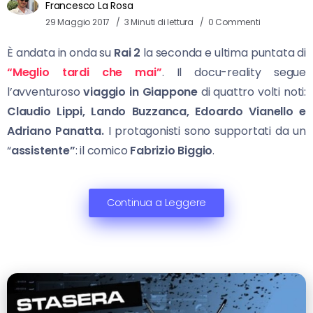
Francesco La Rosa
29 Maggio 2017
3 Minuti di lettura
0 Commenti
È andata in onda su
Rai 2
la seconda e ultima puntata di
“Meglio tardi che mai”
. Il docu-reality segue
l’avventuroso
viaggio in Giappone
di quattro volti noti:
Claudio Lippi, Lando Buzzanca, Edoardo Vianello e
Adriano Panatta.
I protagonisti sono supportati da un
“
assistente”
: il comico
Fabrizio Biggio
.
Continua a Leggere