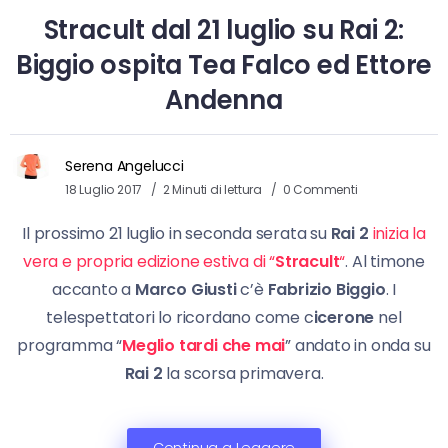
Stracult dal 21 luglio su Rai 2:
Biggio ospita Tea Falco ed Ettore
Andenna
Serena Angelucci
18 Luglio 2017
2 Minuti di lettura
0 Commenti
Il prossimo 21 luglio in seconda serata su
Rai 2
inizia la
vera e propria edizione estiva di “
Stracult
“
. Al timone
accanto a
Marco Giusti
c’è
Fabrizio Biggio
. I
telespettatori lo ricordano come c
icerone
nel
programma “
Meglio tardi che mai
” andato in onda su
Rai 2
la scorsa primavera.
Continua a Leggere