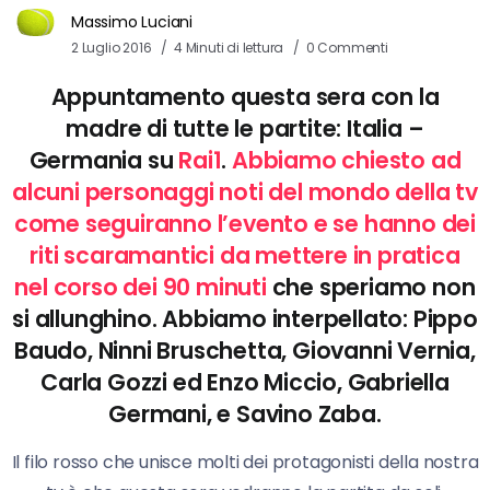
Massimo Luciani
2 Luglio 2016
4 Minuti di lettura
0 Commenti
Appuntamento questa sera con la
madre di tutte le partite:
Italia –
Germania su
Rai1
.
Abbiamo chiesto ad
alcuni personaggi noti del mondo della tv
come seguiranno l’evento e se hanno dei
riti scaramantici da mettere in pratica
nel corso dei 90 minuti
che speriamo non
si allunghino. Abbiamo interpellato:
Pippo
Baudo
,
Ninni Bruschetta
,
Giovanni Vernia
,
Carla Gozzi
ed
Enzo Miccio
,
Gabriella
Germani
, e
Savino Zaba
.
Il filo rosso che unisce molti dei protagonisti della nostra