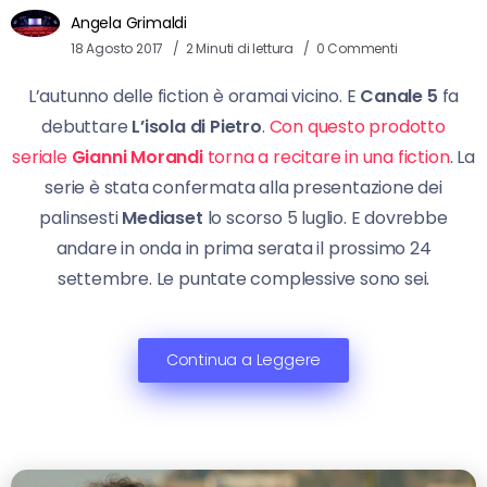
Angela Grimaldi
18 Agosto 2017
2 Minuti di lettura
0 Commenti
L’autunno delle fiction è oramai vicino. E
Canale 5
fa
debuttare
L’isola di Pietro
.
Con questo prodotto
seriale
Gianni Morandi
torna a recitare in una fiction
. La
serie è stata confermata alla presentazione dei
palinsesti
Mediaset
lo scorso 5 luglio. E dovrebbe
andare in onda in prima serata il prossimo 24
settembre. Le puntate complessive sono sei.
Continua a Leggere