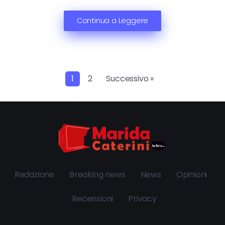
Continua a Leggere
1
2
Successivo »
Redazione
Breaking news
News
Opinioni
Recensioni
Privacy