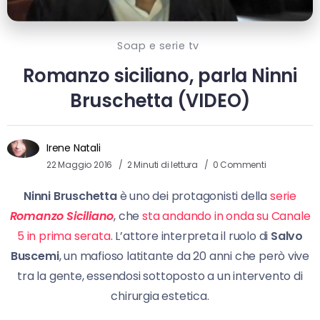
Soap e serie tv
Romanzo siciliano, parla Ninni
Bruschetta (VIDEO)
Irene Natali
22 Maggio 2016
2 Minuti di lettura
0 Commenti
Ninni Bruschetta
è uno dei protagonisti della
serie
Romanzo Siciliano
, che
sta andando in onda su Canale
5 in prima serata
. L’attore interpreta il ruolo di
Salvo
Buscemi
, un mafioso latitante da 20 anni che però vive
tra la gente, essendosi sottoposto a un intervento di
chirurgia estetica.