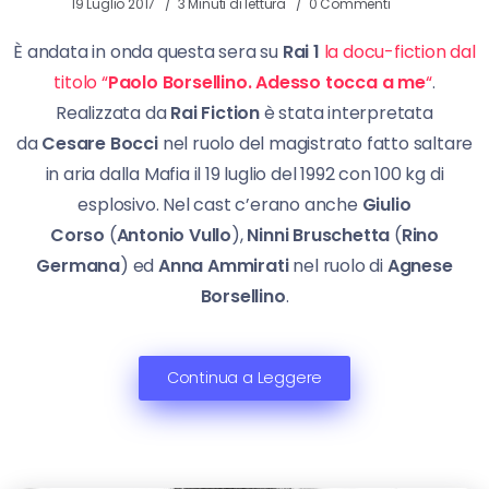
19 Luglio 2017
3 Minuti di lettura
0 Commenti
È andata in onda questa sera su
Rai 1
la docu-fiction dal
titolo “
Paolo Borsellino. Adesso tocca a me
“
.
Realizzata da
Rai Fiction
è stata interpretata
da
Cesare Bocci
nel ruolo del magistrato fatto saltare
in aria dalla Mafia il 19 luglio del 1992 con 100 kg di
esplosivo. Nel cast c’erano anche
Giulio
Corso
(
Antonio Vullo
),
Ninni Bruschetta
(
Rino
Germana
) ed
Anna Ammirati
nel ruolo di
Agnese
Borsellino
.
Continua a Leggere