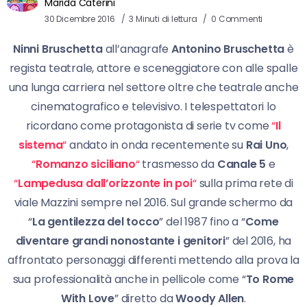
Marida Caterini
30 Dicembre 2016
3 Minuti di lettura
0 Commenti
Ninni Bruschetta
all’anagrafe
Antonino Bruschetta
è
regista teatrale, attore e sceneggiatore con alle spalle
una lunga carriera nel settore oltre che teatrale anche
cinematografico e televisivo. I telespettatori lo
ricordano come protagonista di serie tv come
“
Il
sistema
“
andato in onda recentemente su
Rai Uno
,
“
Romanzo siciliano
“
trasmesso da
Canale 5
e
“
Lampedusa dall’orizzonte in poi
“
sulla prima rete di
viale Mazzini sempre nel 2016. Sul grande schermo da
“
La gentilezza del tocco
” del 1987 fino a “
Come
diventare grandi nonostante i genitori
” del 2016, ha
affrontato personaggi differenti mettendo alla prova la
sua professionalità anche in pellicole come “
To Rome
With Love
” diretto da
Woody Allen
.