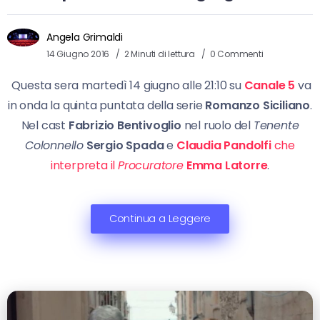
Angela Grimaldi
14 Giugno 2016
2 Minuti di lettura
0 Commenti
Questa sera martedì 14 giugno alle 21:10 su
Canale 5
va
in onda la quinta puntata della serie
Romanzo Siciliano
.
Nel cast
Fabrizio Bentivoglio
nel ruolo del
Tenente
Colonnello
Sergio Spada
e
Claudia Pandolfi
che
interpreta il
Procuratore
Emma Latorre
.
Continua a Leggere