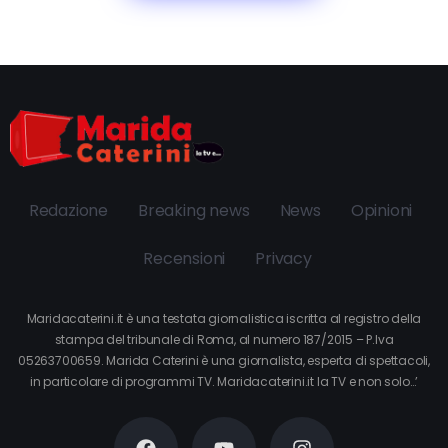
Redazione
Breaking news
News
Opinioni
Recensioni
Privacy
Maridacaterini.it è una testata giornalistica iscritta al registro della
stampa del tribunale di Roma, al numero 187/2015 – P.Iva
05263700659. Marida Caterini è una giornalista, esperta di spettacoli,
in particolare di programmi TV. Maridacaterini.it la TV e non solo…’