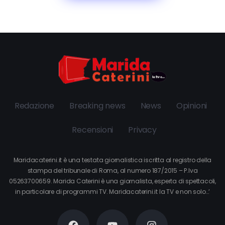
Redazione
Breaking news
News
Opinioni
Recensioni
Privacy
Maridacaterini.it è una testata giornalistica iscritta al registro della
stampa del tribunale di Roma, al numero 187/2015 – P.Iva
05263700659. Marida Caterini è una giornalista, esperta di spettacoli,
in particolare di programmi TV. Maridacaterini.it la TV e non solo…’