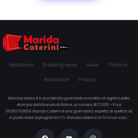
Redazione
Breaking news
News
Opinioni
Recensioni
Privacy
Maridacaterini.it è una testata giornalistica iscritta al registro della
stampa del tribunale di Roma, al numero 187/2015 – P.Iva
05263700659. Marida Caterini è una giornalista, esperta di spettacoli,
in particolare di programmi TV. Maridacaterini.it la TV e non solo…’