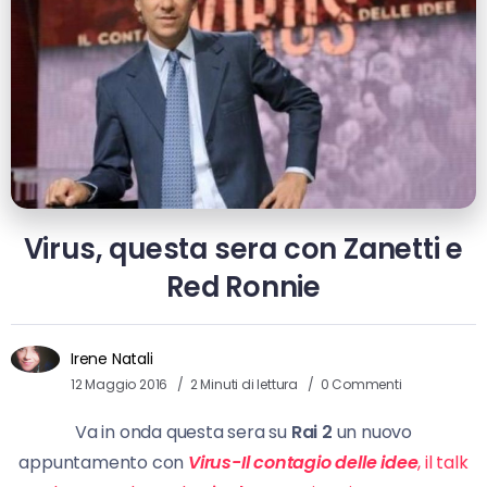
Virus, questa sera con Zanetti e
Red Ronnie
Irene Natali
12 Maggio 2016
2 Minuti di lettura
0 Commenti
Va in onda questa sera su
Rai 2
un nuovo
appuntamento con
Virus-Il contagio delle idee
, il talk