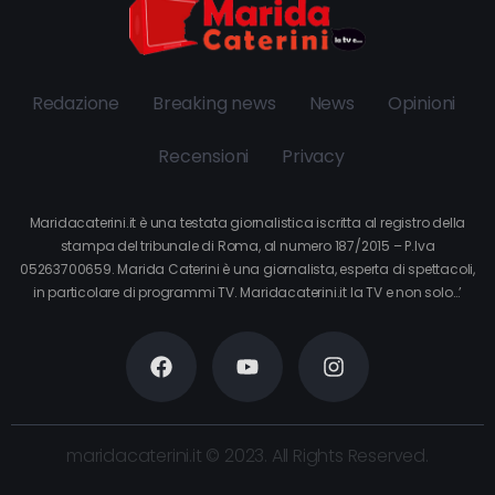
Redazione
Breaking news
News
Opinioni
Recensioni
Privacy
Maridacaterini.it è una testata giornalistica iscritta al registro della
stampa del tribunale di Roma, al numero 187/2015 – P.Iva
05263700659. Marida Caterini è una giornalista, esperta di spettacoli,
in particolare di programmi TV. Maridacaterini.it la TV e non solo…’
maridacaterini.it © 2023. All Rights Reserved.