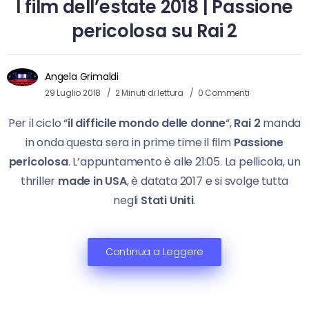
I film dell’estate 2018 | Passione
pericolosa su Rai 2
Angela Grimaldi
29 Luglio 2018
2 Minuti di lettura
0 Commenti
Per il ciclo “
il difficile mondo delle donne
“,
Rai 2
manda
in onda questa sera in prime time il film
Passione
pericolosa
. L’appuntamento è alle 21:05. La pellicola, un
thriller
made in USA
, è datata 2017 e si svolge tutta
negli
Stati Uniti
.
Continua a Leggere