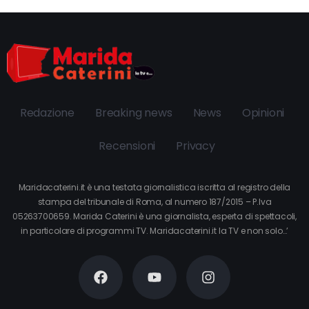
Redazione
Breaking news
News
Opinioni
Recensioni
Privacy
Maridacaterini.it è una testata giornalistica iscritta al registro della
stampa del tribunale di Roma, al numero 187/2015 – P.Iva
05263700659. Marida Caterini è una giornalista, esperta di spettacoli,
in particolare di programmi TV. Maridacaterini.it la TV e non solo…’