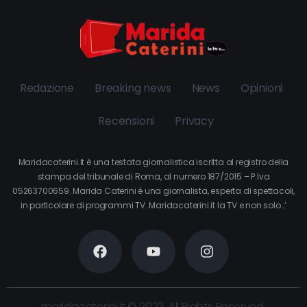
Redazione
Breaking news
News
Opinioni
Recensioni
Privacy
Maridacaterini.it è una testata giornalistica iscritta al registro della
stampa del tribunale di Roma, al numero 187/2015 – P.Iva
05263700659. Marida Caterini è una giornalista, esperta di spettacoli,
in particolare di programmi TV. Maridacaterini.it la TV e non solo…’
maridacaterini.it © 2023. All Rights Reserved.