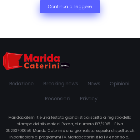
Continua a Leggere
Redazione
Breaking news
News
Opinioni
Recensioni
Privacy
Maridacaterini.it è una testata giornalistica iscritta al registro della
stampa del tribunale di Roma, al numero 187/2015 – P.Iva
05263700659. Marida Caterini è una giornalista, esperta di spettacoli,
in particolare di programmi TV. Maridacaterini.it la TV e non solo…’