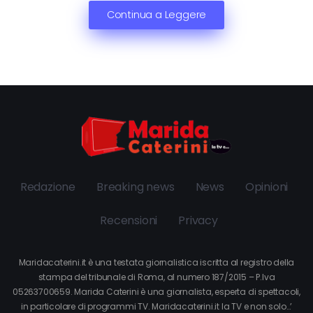
Continua a Leggere
Redazione
Breaking news
News
Opinioni
Recensioni
Privacy
Maridacaterini.it è una testata giornalistica iscritta al registro della
stampa del tribunale di Roma, al numero 187/2015 – P.Iva
05263700659. Marida Caterini è una giornalista, esperta di spettacoli,
in particolare di programmi TV. Maridacaterini.it la TV e non solo…’