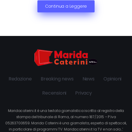
Continua a Leggere
Redazione
Breaking news
News
Opinioni
Recensioni
Privacy
Maridacaterini.it è una testata giornalistica iscritta al registro della
stampa del tribunale di Roma, al numero 187/2015 – P.Iva
05263700659. Marida Caterini è una giornalista, esperta di spettacoli,
in particolare di programmi TV. Maridacaterini.it la TV e non solo…’