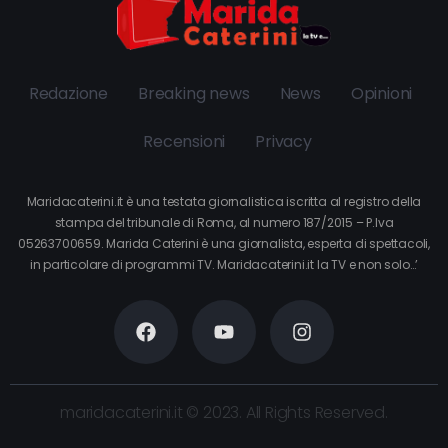
Redazione
Breaking news
News
Opinioni
Recensioni
Privacy
Maridacaterini.it è una testata giornalistica iscritta al registro della
stampa del tribunale di Roma, al numero 187/2015 – P.Iva
05263700659. Marida Caterini è una giornalista, esperta di spettacoli,
in particolare di programmi TV. Maridacaterini.it la TV e non solo…’
maridacaterini.it © 2023. All Rights Reserved.