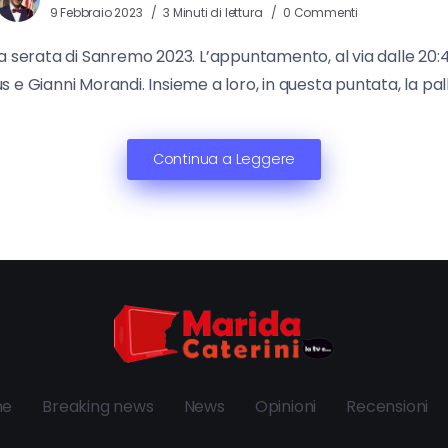
9 Febbraio 2023
3 Minuti di lettura
0 Commenti
a serata di Sanremo 2023. L’appuntamento, al via dalle 20:40,
us e Gianni Morandi. Insieme a loro, in questa puntata, la p
Continua a Leggere
ne
Breaking news
News
Opinioni
Recensioni