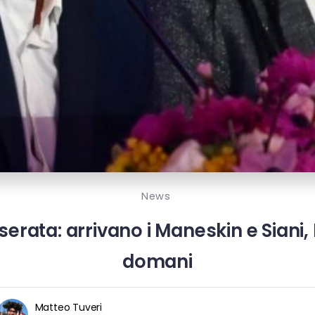
News
erata: arrivano i Maneskin e Siani
domani
Matteo Tuveri