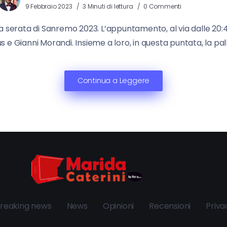
9 Febbraio 2023
3 Minuti di lettura
0 Commenti
a serata di Sanremo 2023. L’appuntamento, al via dalle 20:40,
us e Gianni Morandi. Insieme a loro, in questa puntata, la p
Continua a Leggere
reaking news
News
Opinioni
Recensioni
Priva