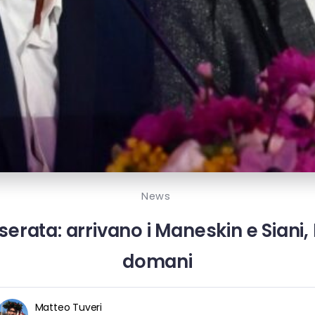
News
erata: arrivano i Maneskin e Siani
domani
Matteo Tuveri