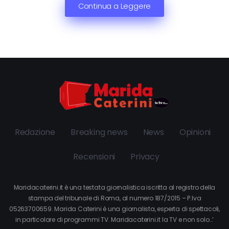
Continua a Leggere
Redazione
Breaking news
News
Opinioni
Recensioni
Privacy
Maridacaterini.it è una testata giornalistica iscritta al registro della
stampa del tribunale di Roma, al numero 187/2015 – P.Iva
05263700659. Marida Caterini è una giornalista, esperta di spettacoli,
in particolare di programmi TV. Maridacaterini.it la TV e non solo…’