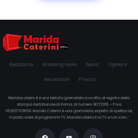
Redazione
Breaking news
News
Opinioni
Recensioni
Privacy
Maridacaterini.it è una testata giornalistica iscritta al registro della
stampa del tribunale di Roma, al numero 187/2015 – P.Iva
05263700659. Marida Caterini è una giornalista, esperta di spettacoli,
in particolare di programmi TV. Maridacaterini.it la TV e non solo…’