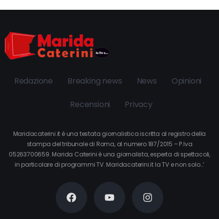
Redazione
Breaking news
News
Opinioni
Recensioni
Privacy
Maridacaterini.it è una testata giornalistica iscritta al registro della
stampa del tribunale di Roma, al numero 187/2015 – P.Iva
05263700659. Marida Caterini è una giornalista, esperta di spettacoli,
in particolare di programmi TV. Maridacaterini.it la TV e non solo…’