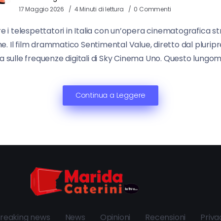
17 Maggio 2026
4 Minuti di lettura
0 Commenti
 i telespettatori in Italia con un’opera cinematografica str
me. Il film drammatico Sentimental Value, diretto dal plurip
a sulle frequenze digitali di Sky Cinema Uno. Questo lungom
Continua a Leggere
reaking news
News
Opinioni
Recensioni
Priva