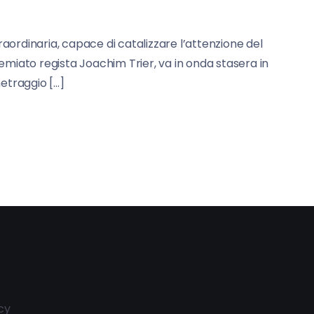
aordinaria, capace di catalizzare l’attenzione del
remiato regista Joachim Trier, va in onda stasera in
etraggio […]
cy