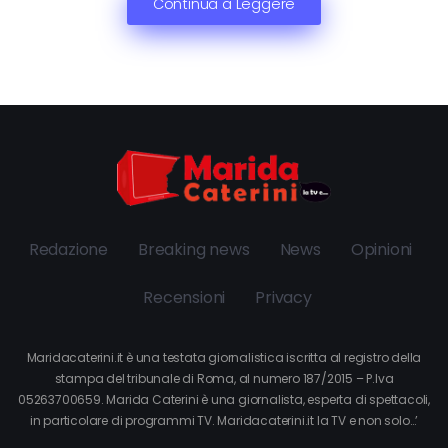
Continua a Leggere
Redazione
Breaking news
News
Opinioni
Recensioni
Privacy
Maridacaterini.it è una testata giornalistica iscritta al registro della
stampa del tribunale di Roma, al numero 187/2015 – P.Iva
05263700659. Marida Caterini è una giornalista, esperta di spettacoli,
in particolare di programmi TV. Maridacaterini.it la TV e non solo…’