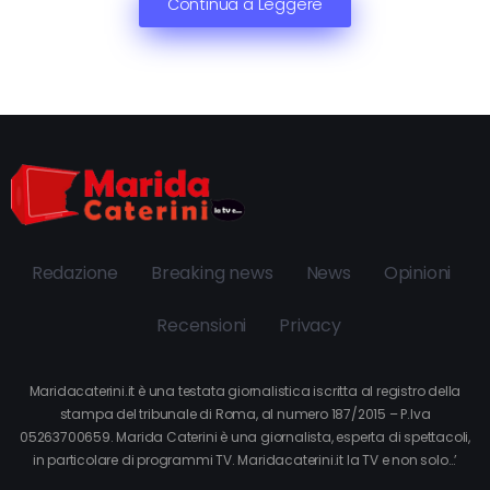
Continua a Leggere
Redazione
Breaking news
News
Opinioni
Recensioni
Privacy
Maridacaterini.it è una testata giornalistica iscritta al registro della
stampa del tribunale di Roma, al numero 187/2015 – P.Iva
05263700659. Marida Caterini è una giornalista, esperta di spettacoli,
in particolare di programmi TV. Maridacaterini.it la TV e non solo…’