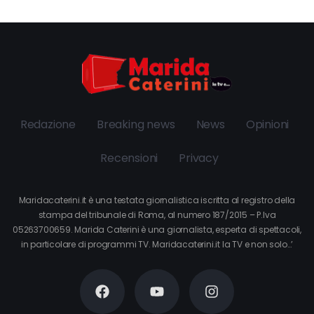
Redazione
Breaking news
News
Opinioni
Recensioni
Privacy
Maridacaterini.it è una testata giornalistica iscritta al registro della
stampa del tribunale di Roma, al numero 187/2015 – P.Iva
05263700659. Marida Caterini è una giornalista, esperta di spettacoli,
in particolare di programmi TV. Maridacaterini.it la TV e non solo…’