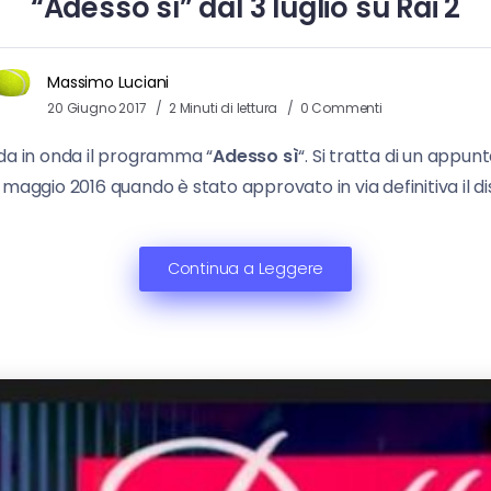
“Adesso sì” dal 3 luglio su Rai 2
Massimo Luciani
20 Giugno 2017
2 Minuti di lettura
0 Commenti
 in onda il programma “
Adesso sì
“. Si tratta di un ap
1 maggio 2016 quando è stato approvato in via definitiva il dise
Continua a Leggere