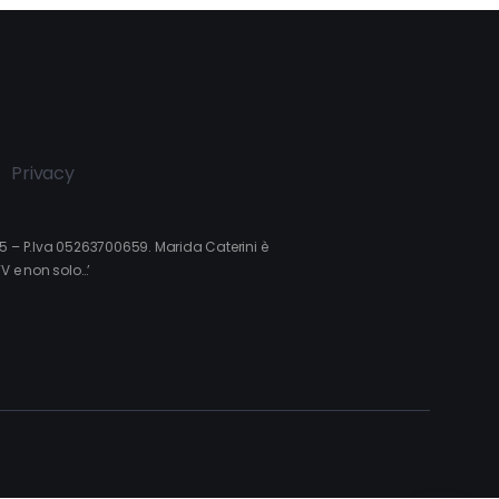
Privacy
015 – P.Iva 05263700659. Marida Caterini è
TV e non solo…’