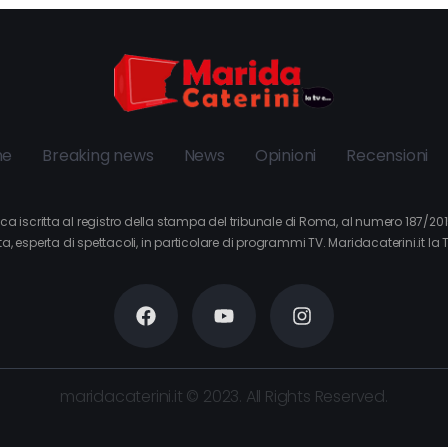
ne
Breaking news
News
Opinioni
Recensioni
tica iscritta al registro della stampa del tribunale di Roma, al numero 187/2
a, esperta di spettacoli, in particolare di programmi TV. Maridacaterini.it la 
maridacaterini.it © 2023. All Rights Reserved.