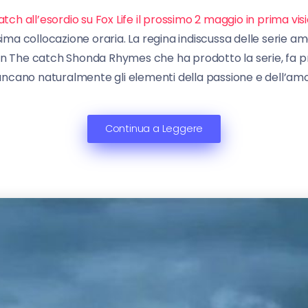
all’esordio su Fox Life il prossimo 2 maggio in prima vision
ima collocazione oraria. La regina indiscussa delle serie a
o. Con The catch Shonda Rhymes che ha prodotto la serie, fa pr
ncano naturalmente gli elementi della passione e dell’amo
Continua a Leggere