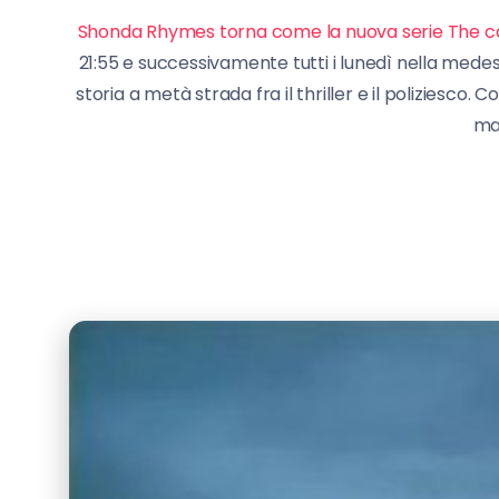
Shonda Rhymes torna come la nuova serie The catch 
21:55 e successivamente tutti i lunedì nella medes
storia a metà strada fra il thriller e il poliziesc
ma