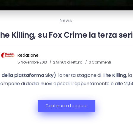
News
he Killing, su Fox Crime la terza ser
Redazione
5 Novembre 2013
2 Minuti di lettura
0 Commenti
1 della piattaforma Sky)
la terza stagione di
The Killing
, l
ompone di dodici nuovi episodi. L’appuntamento è alle 21,5
Continua a Leggere