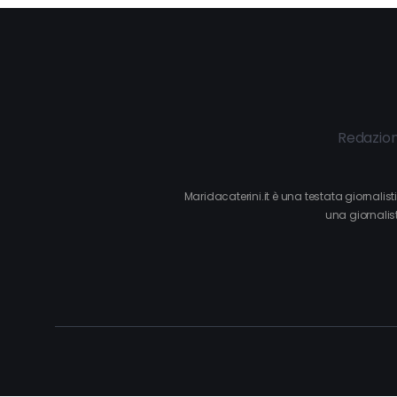
Redazio
Maridacaterini.it è una testata giornalis
una giornalist