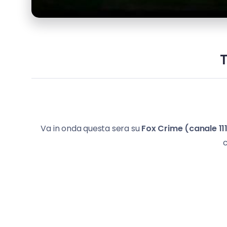
T
Va in onda questa sera su
Fox Crime (canale 11
c