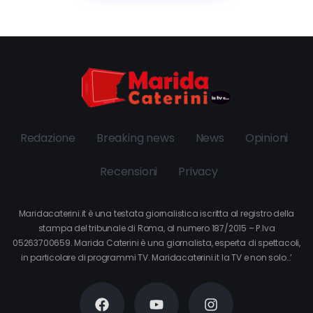
Redazione
Breaking news
News
Opinioni
Recensioni
Privacy
Maridacaterini.it è una testata giornalistica iscritta al registro della
stampa del tribunale di Roma, al numero 187/2015 – P.Iva
05263700659. Marida Caterini è una giornalista, esperta di spettacoli,
in particolare di programmi TV. Maridacaterini.it la TV e non solo…’