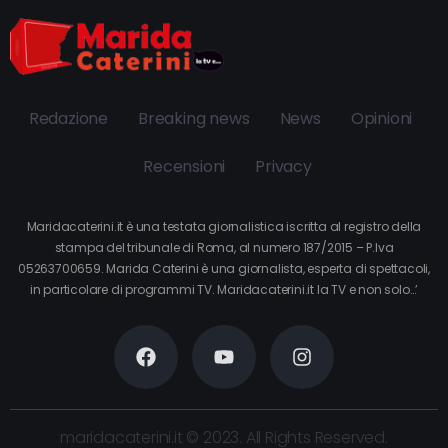
Redazione
Breaking news
News
Opinioni
Recensioni
Privacy
Maridacaterini.it è una testata giornalistica iscritta al registro della
stampa del tribunale di Roma, al numero 187/2015 – P.Iva
05263700659. Marida Caterini è una giornalista, esperta di spettacoli,
in particolare di programmi TV. Maridacaterini.it la TV e non solo…’
maridacaterini.it © 2023. All Rights Reserved.