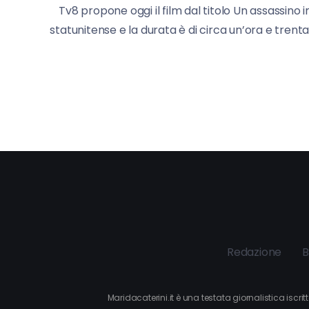
Tv8 propone oggi il film dal titolo Un assassino
statunitense e la durata è di circa un’ora e trenta
Redazione
B
Maridacaterini.it è una testata giornalistica iscr