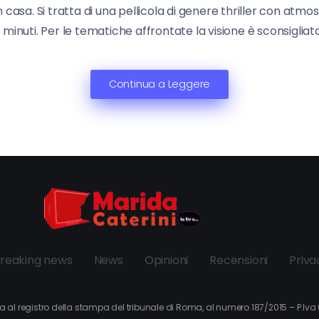
 in casa. Si tratta di una pellicola di genere thriller con a
 minuti. Per le tematiche affrontate la visione è sconsigliat
Continua a Leggere
reaking news
News
Opinioni
Recensioni
Priva
itta al registro della stampa del tribunale di Roma, al numero 187/2015 – P.I