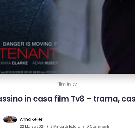
Film in tv
ssino in casa film Tv8 – trama, cast
Anna Keller
22 Marzo 2021
2 Minuti di lettura
0 Commenti