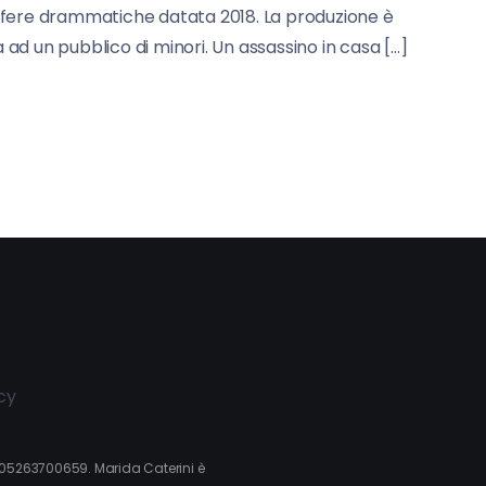
tmosfere drammatiche datata 2018. La produzione è
a ad un pubblico di minori. Un assassino in casa […]
cy
va 05263700659. Marida Caterini è