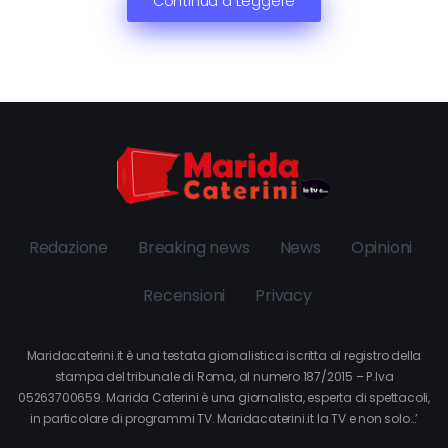
Continua a Leggere
Redazione
Breaking news
News
Opinioni
Recensioni
Privacy
Maridacaterini.it è una testata giornalistica iscritta al registro della
stampa del tribunale di Roma, al numero 187/2015 – P.Iva
05263700659. Marida Caterini è una giornalista, esperta di spettacoli,
in particolare di programmi TV. Maridacaterini.it la TV e non solo…’