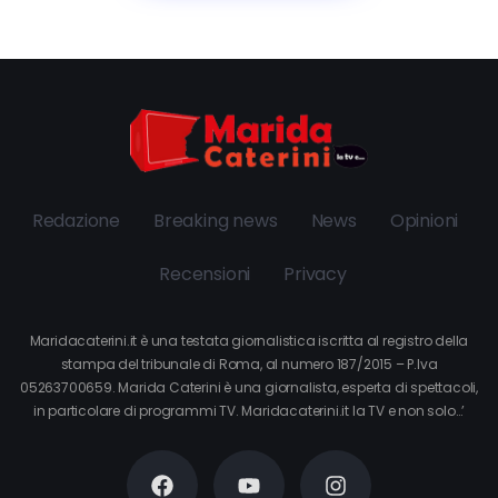
Redazione
Breaking news
News
Opinioni
Recensioni
Privacy
Maridacaterini.it è una testata giornalistica iscritta al registro della
stampa del tribunale di Roma, al numero 187/2015 – P.Iva
05263700659. Marida Caterini è una giornalista, esperta di spettacoli,
in particolare di programmi TV. Maridacaterini.it la TV e non solo…’