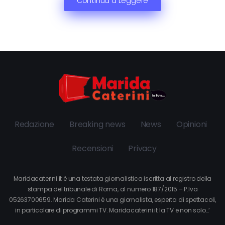
Continua a Leggere
Redazione
Breaking news
News
Opinioni
Recensioni
Privacy
Maridacaterini.it è una testata giornalistica iscritta al registro della
stampa del tribunale di Roma, al numero 187/2015 – P.Iva
05263700659. Marida Caterini è una giornalista, esperta di spettacoli,
in particolare di programmi TV. Maridacaterini.it la TV e non solo…’