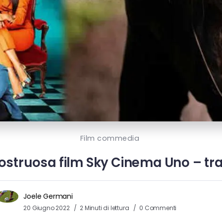
Film commedia
struosa film Sky Cinema Uno – tra
Joele Germani
20 Giugno 2022
2 Minuti di lettura
0 Commenti