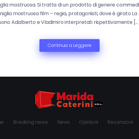
lia mostruosa. Si tratta di un prodotto di genere commedia. 
amiglia mostruosa film – regia, protagonisti, dove è girato La 
sono Adalberto e Vladimiro interpretati rispettivamente […
Continua a Leggere
ne
Breaking news
News
Opinioni
Recensioni