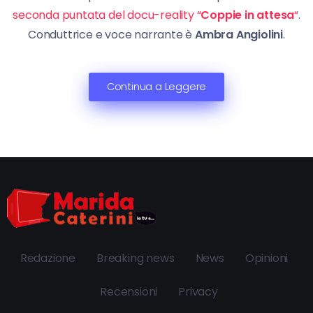
seconda puntata del docu-reality “
Coppie in attesa
“
.
Conduttrice e voce narrante è
Ambra Angiolini
.
Continua a Leggere
Redazione
Breaking news
News
Opinioni
Recensioni
Privacy