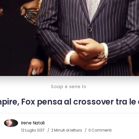
Soap e serie tv
pire, Fox pensa al crossover tra le
Irene Natali
12 Luglio 2017
2 Minuti di lettura
0 Commenti