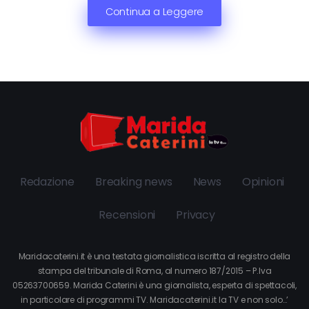
Continua a Leggere
Redazione
Breaking news
News
Opinioni
Recensioni
Privacy
Maridacaterini.it è una testata giornalistica iscritta al registro della
stampa del tribunale di Roma, al numero 187/2015 – P.Iva
05263700659. Marida Caterini è una giornalista, esperta di spettacoli,
in particolare di programmi TV. Maridacaterini.it la TV e non solo…’