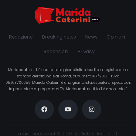
Redazione
Breaking news
News
Opinioni
Recensioni
Privacy
Maridacaterini.it è una testata giornalistica iscritta al registro della
stampa del tribunale di Roma, al numero 187/2015 – P.Iva
05263700659. Marida Caterini è una giornalista, esperta di spettacoli,
in particolare di programmi TV. Maridacaterini.it la TV e non solo…’
maridacaterini.it © 2023. All Rights Reserved.