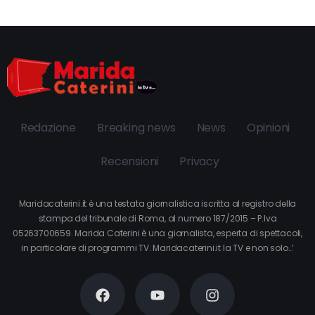
Redazione
Breaking news
News
Opinioni
Recensioni
Privacy
Maridacaterini.it è una testata giornalistica iscritta al registro della
stampa del tribunale di Roma, al numero 187/2015 – P.Iva
05263700659. Marida Caterini è una giornalista, esperta di spettacoli,
in particolare di programmi TV. Maridacaterini.it la TV e non solo…’