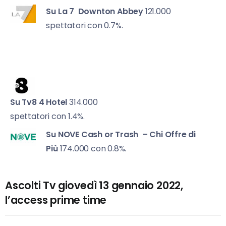
Su La 7
Downton Abbey
121.000
spettatori con 0.7%.
Su Tv8
4 Hotel
314.000
spettatori con 1.4%.
Su NOVE
Cash or Trash – Chi Offre di
Più
174.000 con 0.8%.
Ascolti Tv giovedì 13 gennaio 2022,
l’access prime time