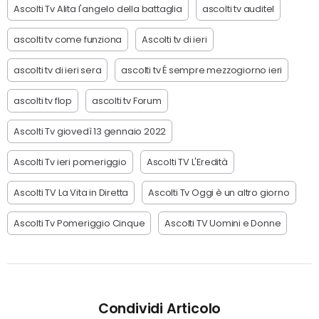
Ascolti Tv Alita l'angelo della battaglia
ascolti tv auditel
ascolti tv come funziona
Ascolti tv di ieri
ascolti tv di ieri sera
ascolti tv É sempre mezzogiorno ieri
ascolti tv flop
ascolti tv Forum
Ascolti Tv giovedì 13 gennaio 2022
Ascolti Tv ieri pomeriggio
Ascolti TV L'Eredità
Ascolti TV La Vita in Diretta
Ascolti Tv Oggi è un altro giorno
Ascolti Tv Pomeriggio Cinque
Ascolti TV Uomini e Donne
Condividi Articolo