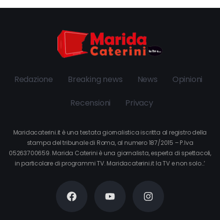
Redazione
Breaking news
News
Opinioni
Recensioni
Privacy
Maridacaterini.it è una testata giornalistica iscritta al registro della
stampa del tribunale di Roma, al numero 187/2015 – P.Iva
05263700659. Marida Caterini è una giornalista, esperta di spettacoli,
in particolare di programmi TV. Maridacaterini.it la TV e non solo…’