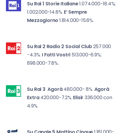
Su Rai 1
Storie Italiane
1.074.000-18.4%;
1.002.000-14.8%.
E’ Sempre
Mezzogiorno
1.814.000-15.6%.
Su Rai 2
Radio 2 Social Club
257.000
-4.3%.
I Fatti Vostri
513.000-6.9%;
898.000-7.8%.
Su Rai 3
Agorà
480.000- 8%.
Agorà
Extra
420.000-7.2%.
Elisir
336.000 con
4.9%.
Su Canale 5
Mattino Cinque
1.181.000-