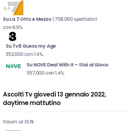
Su La 7
Otto e Mezzo
1.758.000 spettatori
con 6.9%.
Su Tv8
Guess my Age
352.000 con 1.4%.
Su NOVE
Deal With It – Stai al Gioco
357.000 con 1.4%.
Ascolti Tv giovedì 13 gennaio 2022,
daytime mattutino
Forum al 19.1%